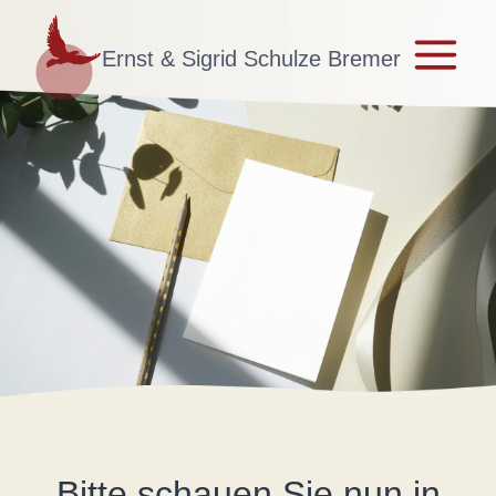
Zum
Inhalt
Ernst & Sigrid Schulze Bremer
springen
Bitte schauen Sie nun in